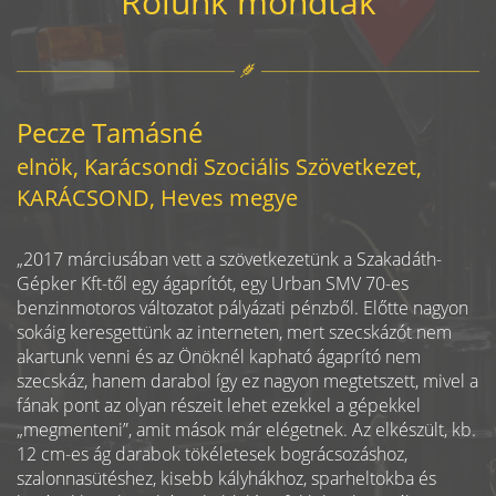
Rólunk mondták
Pecze Tamásné
elnök, Karácsondi Szociális Szövetkezet,
KARÁCSOND, Heves megye
„2017 márciusában vett a szövetkezetünk a Szakadáth-
Gépker Kft-től egy ágaprítót, egy Urban SMV 70-es
benzinmotoros változatot pályázati pénzből. Előtte nagyon
sokáig keresgettünk az interneten, mert szecskázót nem
akartunk venni és az Önöknél kapható ágaprító nem
szecskáz, hanem darabol így ez nagyon megtetszett, mivel a
fának pont az olyan részeit lehet ezekkel a gépekkel
„megmenteni”, amit mások már elégetnek. Az elkészült, kb.
12 cm-es ág darabok tökéletesek bográcsozáshoz,
szalonnasütéshez, kisebb kályhákhoz, sparheltokba és