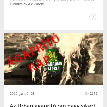
Tudnivalók a cikkben!
2316
2020. január 28
Az Urban ágaprító rap nagy sikert