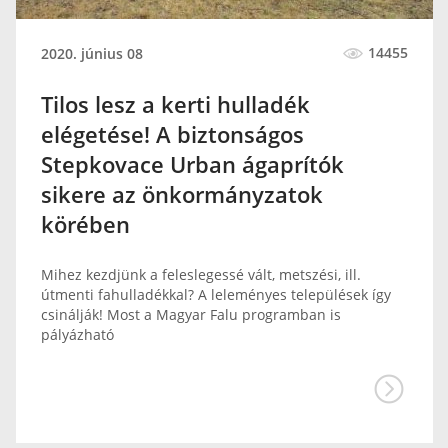
14455
2020. június 08
Tilos lesz a kerti hulladék
elégetése! A biztonságos
Stepkovace Urban ágaprítók
sikere az önkormányzatok
körében
Mihez kezdjünk a feleslegessé vált, metszési, ill.
útmenti fahulladékkal? A leleményes települések így
csinálják! Most a Magyar Falu programban is
pályázható