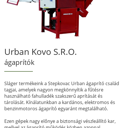
Urban Kovo S.R.O.
ágaprítók
Sláger termékeink a Stepkovac Urban ágaprító család
tagjai, amelyek nagyon megkönnyítik a fűtésre
használható fahulladék szakszerű aprítását és
tárolását. Kínálatunkban a kardános, elektromos és
benzinmotoros ágaprító egyaránt megtalálható.
Ezen gépek nagy előnye a biztonsági vészleállító kar,
mellyel az ágaprító működés közben azonnal