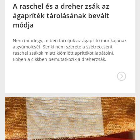
A raschel és a dreher zsák az
ágapríték tárolásának bevált
módja
Nem mindegy, miben tároljuk az ágaprító munkájának
a gyümölcsét. Senki nem szerete a szétreccsent
raschel zsákok miatt kiőmlött aprítékot lapátolni.
Ebben a cikkben bemutatkozik a dreherzsák.