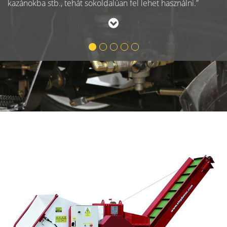
kazánokba stb., tehát sokoldalúan fel lehet használni.
”