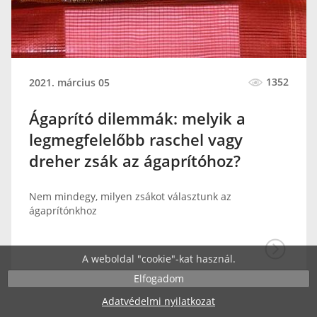
1352
2021. március 05
Ágaprító dilemmák: melyik a
legmegfelelőbb raschel vagy
dreher zsák az ágaprítóhoz?
Nem mindegy, milyen zsákot választunk az
ágaprítónkhoz
A weboldal "cookie"-kat használ.
Elfogadom
Adatvédelmi nyilatkozat