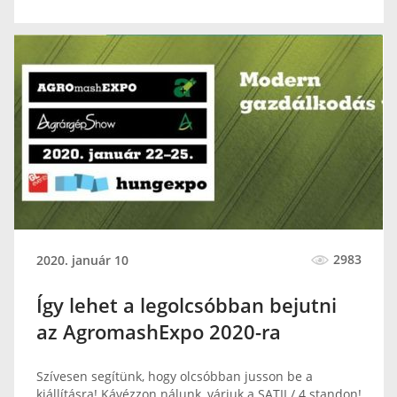
2983
2020. január 10
Így lehet a legolcsóbban bejutni
az AgromashExpo 2020-ra
Szívesen segítünk, hogy olcsóbban jusson be a
kiállításra! Kávézzon nálunk, várjuk a SATII / 4 standon!