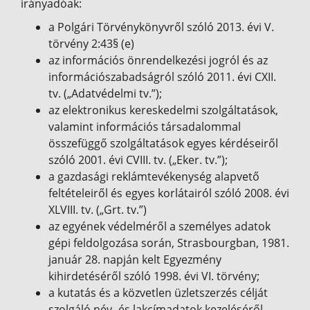
irányadóak:
a Polgári Törvénykönyvről szóló 2013. évi V.
törvény 2:43§ (e)
az információs önrendelkezési jogról és az
információszabadságról szóló 2011. évi CXII.
tv. („Adatvédelmi tv.”);
az elektronikus kereskedelmi szolgáltatások,
valamint információs társadalommal
összefüggő szolgáltatások egyes kérdéseiről
szóló 2001. évi CVIII. tv. („Eker. tv.”);
a gazdasági reklámtevékenység alapvető
feltételeiről és egyes korlátairól szóló 2008. évi
XLVIII. tv. („Grt. tv.”)
az egyének védelméről a személyes adatok
gépi feldolgozása során, Strasbourgban, 1981.
január 28. napján kelt Egyezmény
kihirdetéséről szóló 1998. évi VI. törvény;
a kutatás és a közvetlen üzletszerzés célját
szolgáló név- és lakcímadatok kezeléséről