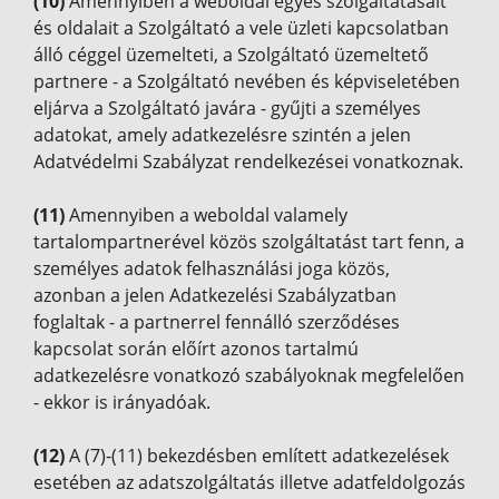
(10)
Amennyiben a weboldal egyes szolgáltatásait
és oldalait a Szolgáltató a vele üzleti kapcsolatban
álló céggel üzemelteti, a Szolgáltató üzemeltető
partnere - a Szolgáltató nevében és képviseletében
eljárva a Szolgáltató javára - gyűjti a személyes
adatokat, amely adatkezelésre szintén a jelen
Adatvédelmi Szabályzat rendelkezései vonatkoznak.
(11)
Amennyiben a weboldal valamely
tartalompartnerével közös szolgáltatást tart fenn, a
személyes adatok felhasználási joga közös,
azonban a jelen Adatkezelési Szabályzatban
foglaltak - a partnerrel fennálló szerződéses
kapcsolat során előírt azonos tartalmú
adatkezelésre vonatkozó szabályoknak megfelelően
- ekkor is irányadóak.
(12)
A (7)-(11) bekezdésben említett adatkezelések
esetében az adatszolgáltatás illetve adatfeldolgozás