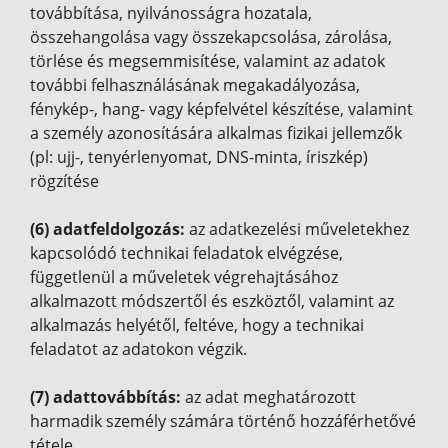
továbbítása, nyilvánosságra hozatala,
összehangolása vagy összekapcsolása, zárolása,
törlése és megsemmisítése, valamint az adatok
további felhasználásának megakadályozása,
fénykép-, hang- vagy képfelvétel készítése, valamint
a személy azonosítására alkalmas fizikai jellemzők
(pl: ujj-, tenyérlenyomat, DNS-minta, íriszkép)
rögzítése
(6) adatfeldolgozás:
az adatkezelési műveletekhez
kapcsolódó technikai feladatok elvégzése,
függetlenül a műveletek végrehajtásához
alkalmazott módszertől és eszköztől, valamint az
alkalmazás helyétől, feltéve, hogy a technikai
feladatot az adatokon végzik.
(7) adattovábbítás:
az adat meghatározott
harmadik személy számára történő hozzáférhetővé
tétele.