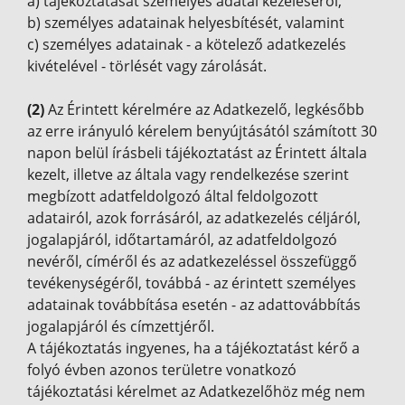
a) tájékoztatását személyes adatai kezeléséről,
b) személyes adatainak helyesbítését, valamint
c) személyes adatainak - a kötelező adatkezelés
kivételével - törlését vagy zárolását.
(2)
Az Érintett kérelmére az Adatkezelő, legkésőbb
az erre irányuló kérelem benyújtásától számított 30
napon belül írásbeli tájékoztatást az Érintett általa
kezelt, illetve az általa vagy rendelkezése szerint
megbízott adatfeldolgozó által feldolgozott
adatairól, azok forrásáról, az adatkezelés céljáról,
jogalapjáról, időtartamáról, az adatfeldolgozó
nevéről, címéről és az adatkezeléssel összefüggő
tevékenységéről, továbbá - az érintett személyes
adatainak továbbítása esetén - az adattovábbítás
jogalapjáról és címzettjéről.
A tájékoztatás ingyenes, ha a tájékoztatást kérő a
folyó évben azonos területre vonatkozó
tájékoztatási kérelmet az Adatkezelőhöz még nem