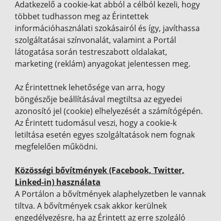
Adatkezelő a cookie-kat abból a célból kezeli, hogy
többet tudhasson meg az Érintettek
információhasználati szokásairól és így, javíthassa
szolgáltatásai színvonalát, valamint a Portál
látogatása során testreszabott oldalakat,
marketing (reklám) anyagokat jelentessen meg.
Az Érintettnek lehetősége van arra, hogy
böngészője beállításával megtiltsa az egyedei
azonosító jel (cookie) elhelyezését a számítógépén.
Az Érintett tudomásul veszi, hogy a cookie-k
letiltása esetén egyes szolgáltatások nem fognak
megfelelően működni.
Közösségi bővítmények (Facebook, Twitter,
Linked-in) használata
A Portálon a bővítmények alaphelyzetben le vannak
tiltva. A bővítmények csak akkor kerülnek
engedélyezésre, ha az Érintett az erre szolgáló