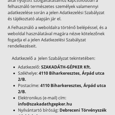
által nyújtott szolgáltatásaihoz kapcsolódóan a
felhasználó természetes személyek valamennyi
adatkezelése során a jelen Adatkezelési Szabályzat
és tájékoztató alapján jár el.
A Felhasználó a weboldalra történő belépéssel, és a
weboldal használatával magára nézve kötelezőnek
fogadja el a jelen Adatkezelési Szabályzat
rendelkezéseit.
Adatkezelő a Jelen Szabályzat tekintetében:
Adatkezelő:
SZAKADÁTH-GÉPKER Kft.
Székhelye:
4110 Biharkeresztes, Árpád utca
2/B.
Postacíme:
4110 Biharkeresztes, Árpád utca
2/B.
Elektronikus (e-mail) cím:
info@szakadathgepker.hu
Nyilvántartó bíróság:
Debreceni Törvényszék