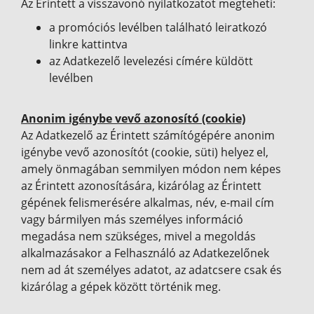
Az Érintett a visszavonó nyilatkozatot megteheti:
a promóciós levélben található leiratkozó
linkre kattintva
az Adatkezelő levelezési címére küldött
levélben
Anonim igénybe vevő azonosító (cookie)
Az Adatkezelő az Érintett számítógépére anonim
igénybe vevő azonosítót (cookie, süti) helyez el,
amely önmagában semmilyen módon nem képes
az Érintett azonosítására, kizárólag az Érintett
gépének felismerésére alkalmas, név, e-mail cím
vagy bármilyen más személyes információ
megadása nem szükséges, mivel a megoldás
alkalmazásakor a Felhasználó az Adatkezelőnek
nem ad át személyes adatot, az adatcsere csak és
kizárólag a gépek között történik meg.