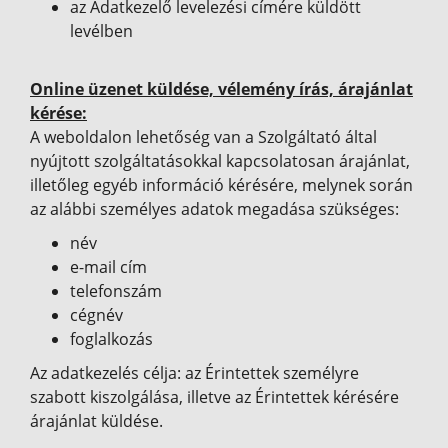
az Adatkezelő levelezési címére küldött
levélben
Online üzenet küldése, vélemény írás, árajánlat
kérése:
A weboldalon lehetőség van a Szolgáltató által
nyújtott szolgáltatásokkal kapcsolatosan árajánlat,
illetőleg egyéb információ kérésére, melynek során
az alábbi személyes adatok megadása szükséges:
név
e-mail cím
telefonszám
cégnév
foglalkozás
Az adatkezelés célja: az Érintettek személyre
szabott kiszolgálása, illetve az Érintettek kérésére
árajánlat küldése.