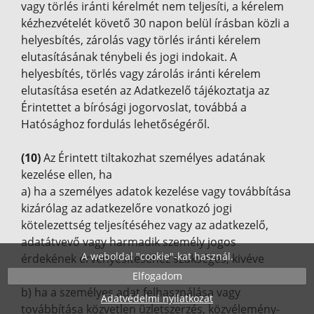
vagy törlés iránti kérelmét nem teljesíti, a kérelem
kézhezvételét követő 30 napon belül írásban közli a
helyesbítés, zárolás vagy törlés iránti kérelem
elutasításának ténybeli és jogi indokait. A
helyesbítés, törlés vagy zárolás iránti kérelem
elutasítása esetén az Adatkezelő tájékoztatja az
Érintettet a bírósági jogorvoslat, továbbá a
Hatósághoz fordulás lehetőségéről.
(10)
Az Érintett tiltakozhat személyes adatának
kezelése ellen, ha
a) ha a személyes adatok kezelése vagy továbbítása
kizárólag az adatkezelőre vonatkozó jogi
kötelezettség teljesítéséhez vagy az adatkezelő,
adatátvevő vagy harmadik személy jogos
A weboldal "cookie"-kat használ.
érdekének érvényesítéséhez szükséges, kivéve
kötelező adatkezelés esetén;
Elfogadom
b) ha a személyes adat felhasználása vagy
Adatvédelmi nyilatkozat
továbbítása közvetlen üzletszerzés, közvélemény-