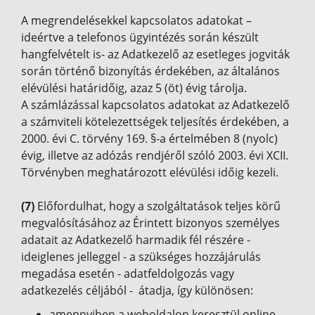
A megrendelésekkel kapcsolatos adatokat –
ideértve a telefonos ügyintézés során készült
hangfelvételt is- az Adatkezelő az esetleges jogviták
során történő bizonyítás érdekében, az általános
elévülési határidőig, azaz 5 (öt) évig tárolja.
A számlázással kapcsolatos adatokat az Adatkezelő
a számviteli kötelezettségek teljesítés érdekében, a
2000. évi C. törvény 169. §-a értelmében 8 (nyolc)
évig, illetve az adózás rendjéről szóló 2003. évi XCII.
Törvényben meghatározott elévülési időig kezeli.
(7)
Előfordulhat, hogy a szolgáltatások teljes körű
megvalósításához az Érintett bizonyos személyes
adatait az Adatkezelő harmadik fél részére -
ideiglenes jelleggel - a szükséges hozzájárulás
megadása esetén - adatfeldolgozás vagy
adatkezelés céljából - átadja, így különösen:
amennyiben a weboldalon keresztül online