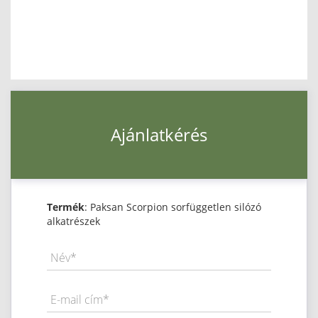
Ajánlatkérés
Termék
: Paksan Scorpion sorfüggetlen silózó
alkatrészek
Név*
E-mail cím*