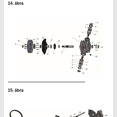
14. ábra
---------------------------------------------
--------------
15. ábra