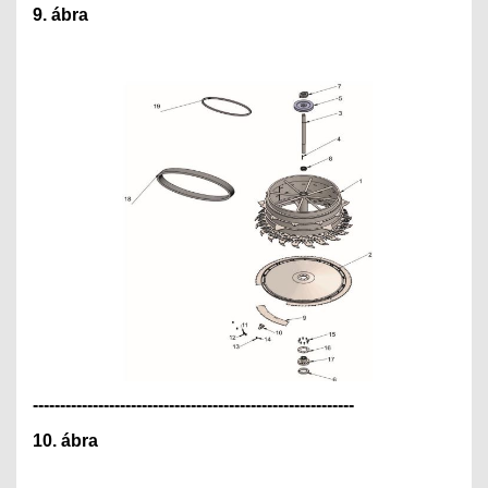
9. ábra
---------------------------------------------
--------------
10. ábra