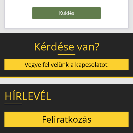
Küldés
Kérdése van?
Vegye fel velünk a kapcsolatot!
HÍRLEVÉL
Feliratkozás