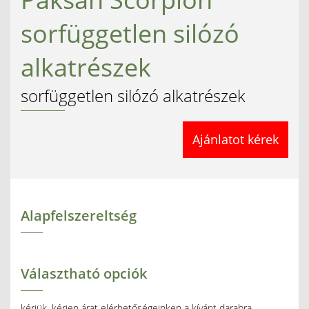
sorfüggetlen silózó
alkatrészek
sorfüggetlen silózó alkatrészek
Ajánlatot kérek
Alapfelszereltség
Választható opciók
kérjük, kérjen árat elérhetőségeinken a kívánt darabra