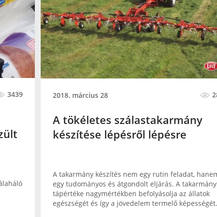
3439
2
2018. március 28
A tökéletes szálastakarmány
zült
készítése lépésről lépésre
A takarmány készítés nem egy rutin feladat, hane
álaháló
egy tudományos és átgondolt eljárás. A takarmány
tápértéke nagymértékben befolyásolja az állatok
egészségét és így a jövedelem termelő képességét