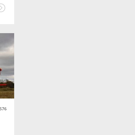
szálastakarmány betakarítás
Hamster
rendfelszedő
Stepkovace
TR70
SMH70
TR110
SMH110
EM70
EM110
Urban branch logger
gallydaráló
Lotus
Hibiscus
Splendimo
Tigo
PREGA
Astronaut
T4C
farmgazdálkodás
576
precíziós gazdálkodás
TR75
branch logger
Stepkovac
A legnagyobb Urban ágaprító-