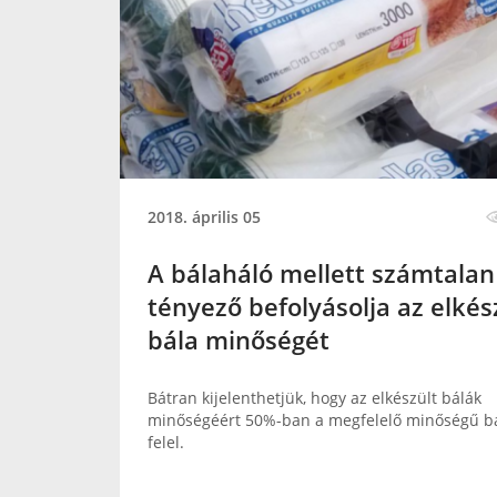
2018. április 05
A bálaháló mellett számtalan
tényező befolyásolja az elkés
bála minőségét
Bátran kijelenthetjük, hogy az elkészült bálák
minőségéért 50%-ban a megfelelő minőségű b
felel.