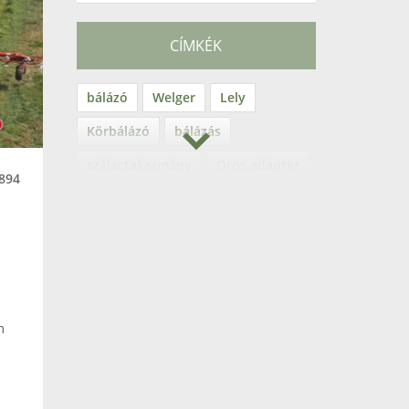
CÍMKÉK
bálázó
Welger
Lely
Körbálázó
bálázás
szálastakarmány
Oros adapter
894
kukorica
napraforgó
betakarítás
tejgazdaság
fejőrobot
Lely Astronaut
fejőgép
ágaprító
SM70
m
Urban
gallyaprító
ágdaráló
rendkészítés
rendterítés
.
kiskocka bálázó
Welger AP