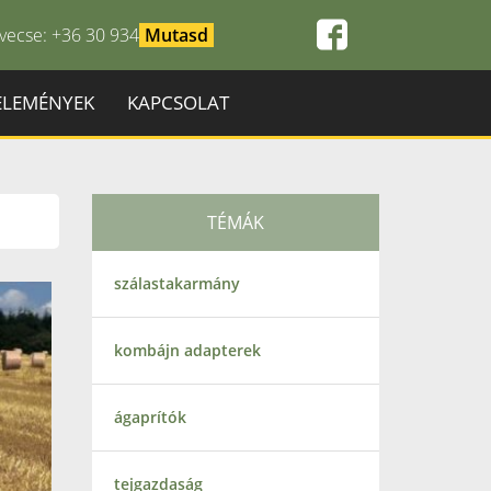
vecse: +36 30 934
ÉLEMÉNYEK
KAPCSOLAT
TÉMÁK
szálastakarmány
kombájn adapterek
ágaprítók
tejgazdaság