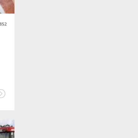
oros adapter 3hsa cornado
oros
Gramax
faaprító
852
raschel zsák
dreher zsák
ágaprító zsák
urban ágaprító rap