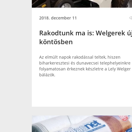
2018. december 11
Rakodtunk ma is: Welgerek ú
köntösben
Az elmúlt napok rakodással teltek, hiszen
biharkeresztesi és dunavecsei telephelyeinkre
folyamatosan érkeznek készletre a Lely Welger
bálázók.