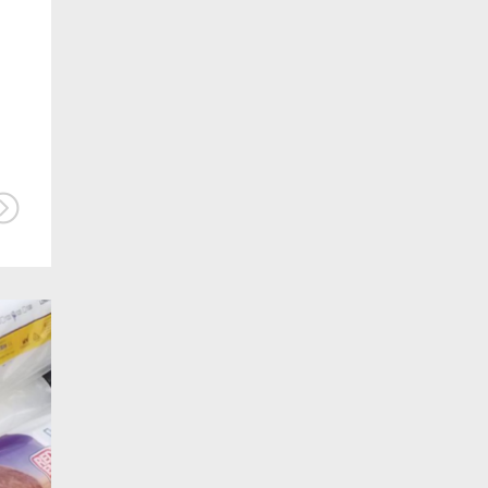
SMH110 benzinmotorral
SMV70
black friday
raschelzsák
Welger RP160V
baler
RP245
gazda
mese
karácsony
bálaháló
kasza
rendsodró
Kongskilde
mezőgazdaság
Szakadáth-Gépker
AgromashExpo 2019
Agromash
Agrárgépshow
Maschio
Feraboli
Gaspardo
mezőgazdasági gép
Agrolead