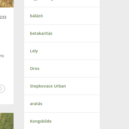
bálázó
233
betakarítás
Lely
 mi
Oros
Stepkovace Urban
aratás
Kongskilde