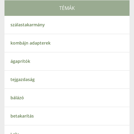
TÉMÁK
szálastakarmány
kombájn adapterek
ágaprítók
tejgazdaság
bálázó
betakarítás