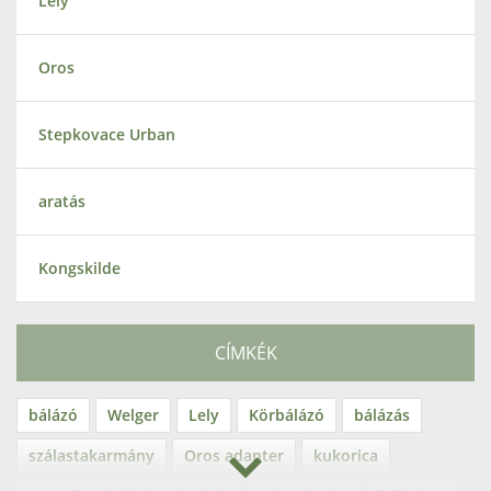
Lely
Oros
Stepkovace Urban
aratás
Kongskilde
CÍMKÉK
bálázó
Welger
Lely
Körbálázó
bálázás
szálastakarmány
Oros adapter
kukorica