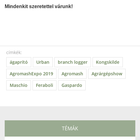
Mindenkit szeretettel várunk!
címkék:
ágaprító
Urban
branch logger
Kongskilde
AgromashExpo 2019
Agromash
Agrárgépshow
Maschio
Feraboli
Gaspardo
TÉMÁK