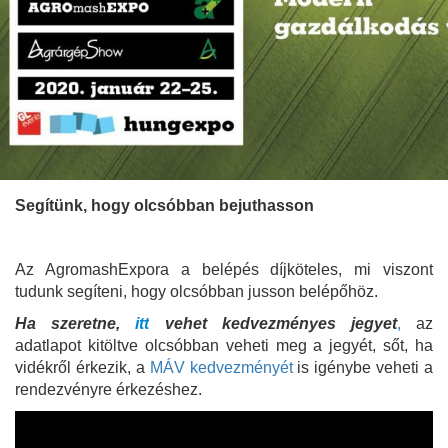
Segítünk, hogy olcsóbban bejuthasson
Az AgromashExpora a belépés díjköteles, mi viszont
tudunk segíteni, hogy olcsóbban jusson belépőhöz.
Ha szeretne,
itt
vehet kedvezményes jegyet
,
az
adatlapot kitöltve olcsóbban veheti meg a jegyét, sőt, ha
vidékről érkezik, a
MÁV kedvezményét
is igénybe veheti a
rendezvényre érkezéshez.