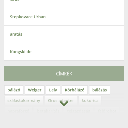
Stepkovace Urban
aratás
Kongskilde
CÍMKÉK
bálázó
Welger
Lely
Körbálázó
bálázás
szálastakarmány
Oros adapter
kukorica
napraforgó
betakarítás
tejgazdaság
fejőrobot
Lely Astronaut
fejőgép
ágaprító
SM70