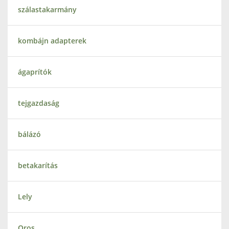
szálastakarmány
kombájn adapterek
ágaprítók
tejgazdaság
bálázó
betakarítás
Lely
Oros