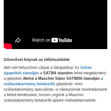
Gőzerővel folynak az előkészületek
Idén két helyszínen várjuk a látogatókat. Az
Urban
ágaprítók standján
a
SATII/4 standon
lehet megtekinteni
a gépeket
, illetve a Maschio
Sátor SATIII/50 standján
a
szálastakarmány betakarító
gépeknél -mint
szálastakarmány specialista- is válaszolnak munkatársaink
a feltett kérdésekre
,
hiszen cégünk a Maschio
szálastakarmány betakarító gépek márkaképviselete.