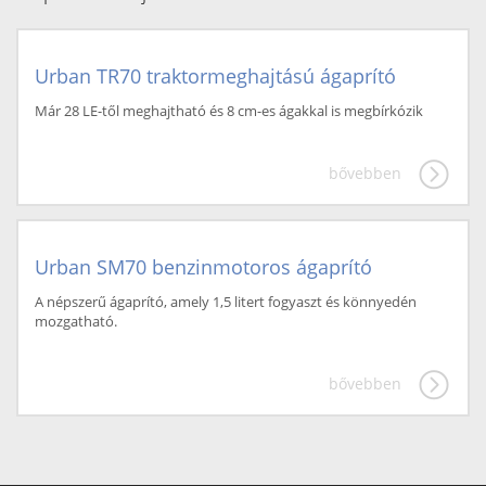
Urban TR70 traktormeghajtású ágaprító
Már 28 LE-től meghajtható és 8 cm-es ágakkal is megbírkózik
bővebben
Urban SM70 benzinmotoros ágaprító
A népszerű ágaprító, amely 1,5 litert fogyaszt és könnyedén
mozgatható.
bővebben