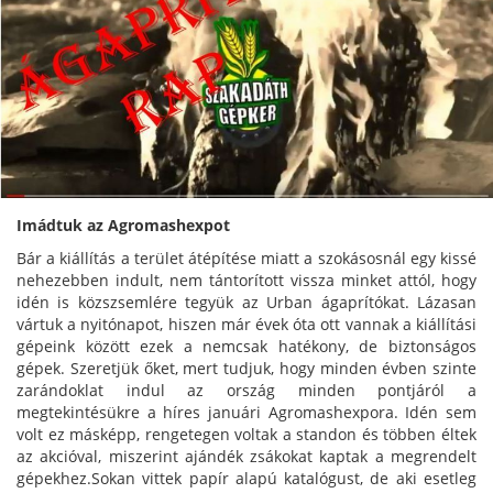
Imádtuk az Agromashexpot
Bár a kiállítás a terület átépítése miatt a szokásosnál egy kissé
nehezebben indult, nem tántorított vissza minket attól, hogy
idén is közszsemlére tegyük az Urban ágaprítókat. Lázasan
vártuk a nyitónapot, hiszen már évek óta ott vannak a kiállítási
gépeink között ezek a nemcsak hatékony, de biztonságos
gépek. Szeretjük őket, mert tudjuk, hogy minden évben szinte
zarándoklat indul az ország minden pontjáról a
megtekintésükre a híres januári Agromashexpora. Idén sem
volt ez másképp, rengetegen voltak a standon és többen éltek
az akcióval, miszerint ajándék zsákokat kaptak a megrendelt
gépekhez.Sokan vittek papír alapú katalógust, de aki esetleg