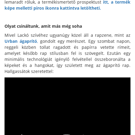
lemaradt róluk, a termékismertető prospektust
itt, a termék
képe melletti piros ikonra kattintva letöltheti.
Olyat csináltunk, amit más még soha
Mivel Lackó szívéhez ugyanúgy közel áll a rapzene, mint az
Urban ágaprító
,
gondolt egy merészet. Egy szombat napon,
reggeli közben tollat ragadott és papírra vetette rímeit,
amelyet később rap stílusban fel is szövegelt. Ezután egy
minimális technológiát igénylő felvétellel összeboronálta a
képeket és a hangokat, így született meg az ágaprító rap.
Hallgassátok szeretettel: