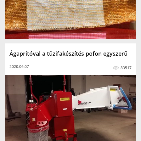
oros adapter 3hsa cornado
oros
Gramax
faaprító
raschel zsák
dreher zsák
ágaprító zsák
urban ágaprító rap
Ágaprítóval a tűzifakészítés pofon egyszerű
2020.06.07
83517