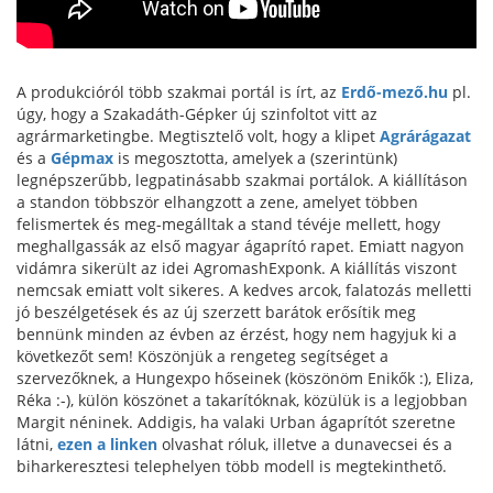
A produkcióról több szakmai portál is írt, az
Erdő-mező.hu
pl.
úgy, hogy a Szakadáth-Gépker új szinfoltot vitt az
agrármarketingbe. Megtisztelő volt, hogy a klipet
Agrárágazat
és a
Gépmax
is megosztotta, amelyek a (szerintünk)
legnépszerűbb, legpatinásabb szakmai portálok. A kiállításon
a standon többször elhangzott a zene, amelyet többen
felismertek és meg-megálltak a stand tévéje mellett, hogy
meghallgassák az első magyar ágaprító rapet. Emiatt nagyon
vidámra sikerült az idei AgromashExponk. A kiállítás viszont
nemcsak emiatt volt sikeres. A kedves arcok, falatozás melletti
jó beszélgetések és az új szerzett barátok erősítik meg
bennünk minden az évben az érzést, hogy nem hagyjuk ki a
következőt sem! Köszönjük a rengeteg segítséget a
szervezőknek, a Hungexpo hőseinek (köszönöm Enikők :), Eliza,
Réka :-), külön köszönet a takarítóknak, közülük is a legjobban
Margit néninek. Addigis, ha valaki Urban ágaprítót szeretne
látni,
ezen a linken
olvashat róluk, illetve a dunavecsei és a
biharkeresztesi telephelyen több modell is megtekinthető.