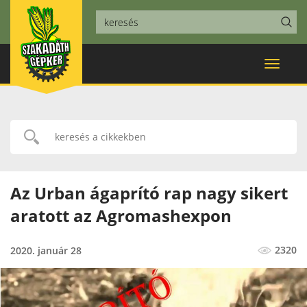
Toggle
navigat
Az Urban ágaprító rap nagy sikert
aratott az Agromashexpon
2320
2020. január 28