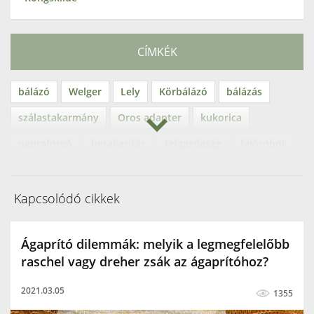
CÍMKÉK
bálázó
Welger
Lely
Körbálázó
bálázás
szálastakarmány
Oros adapter
kukorica
napraforgó
betakarítás
tejgazdaság
fejőrobot
Lely Astronaut
fejőgép
ágaprító
SM70
Urban
gallyaprító
ágdaráló
rendkészítés
Kapcsolódó cikkek
rendterítés
kiskocka bálázó
Welger AP
Ágaprító dilemmák: melyik a legmegfelelőbb
szálastakarmány betakarítás
Hamster
raschel vagy dreher zsák az ágaprítóhoz?
rendfelszedő
Stepkovace
TR70
SMH70
2021.03.05
1355
TR110
SMH110
EM70
EM110