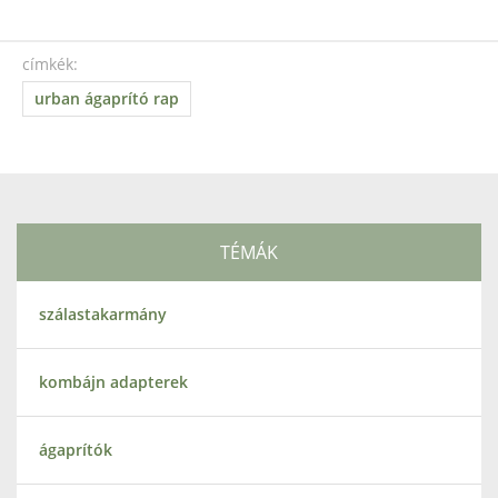
címkék:
urban ágaprító rap
TÉMÁK
szálastakarmány
kombájn adapterek
ágaprítók