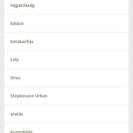
tejgazdaság
bálázó
betakarítás
Lely
Oros
Stepkovace Urban
aratás
Kongskilde