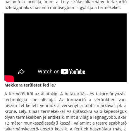
hasonló a profilja, mint a Lely szálastakarmány betakarító
üzletágának, s hasonló minőségben is gyártja a termékeket.
Mekkora területet fed le?
A termőföldtől az állatokig. A betakarítás- és takarmányozási
technológia specialistája. Az innováció a vérünkben van,
hiszen fel kellett venniük a versenyt a többi márkával, pl. a
Krone, Lely, Claas termékekkel Az újításokra való képességük
olyan termékekben jelentkezik, mint a világ a legnagyobb, akár
12 méter munkaszélességű kaszái, valamint a testre szabható
takarmánykeverő-kiosztó kocsik. A fentiek használata más, a