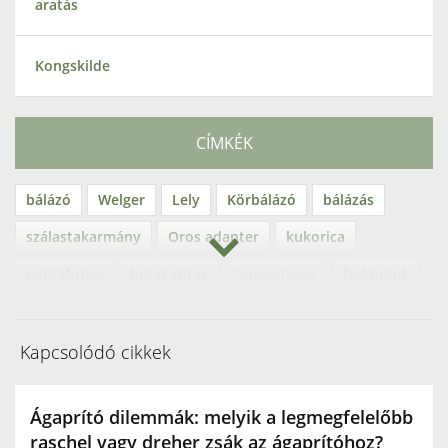
aratás
Kongskilde
CÍMKÉK
bálázó
Welger
Lely
Körbálázó
bálázás
szálastakarmány
Oros adapter
kukorica
napraforgó
betakarítás
tejgazdaság
fejőrobot
Lely Astronaut
fejőgép
ágaprító
SM70
Urban
gallyaprító
ágdaráló
rendkészítés
Kapcsolódó cikkek
rendterítés
kiskocka bálázó
Welger AP
Ágaprító dilemmák: melyik a legmegfelelőbb
szálastakarmány betakarítás
Hamster
raschel vagy dreher zsák az ágaprítóhoz?