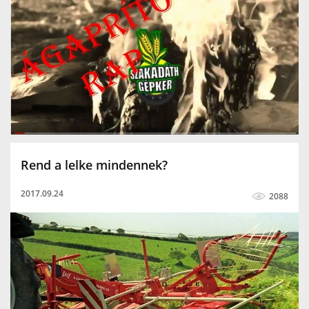
Maschio
Feraboli
Gaspardo
mezőgazdasági gép
Agrolead
oros adapter 3hsa cornado
oros
Gramax
faaprító
raschel zsák
dreher zsák
ágaprító zsák
urban ágaprító rap
Rend a lelke mindennek?
2017.09.24
2088