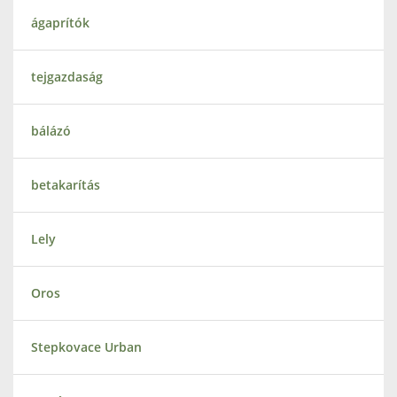
ágaprítók
tejgazdaság
bálázó
betakarítás
Lely
Oros
Stepkovace Urban