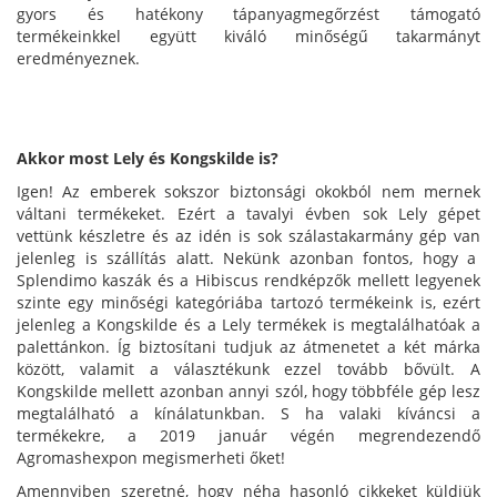
gyors és hatékony tápanyagmegőrzést támogató
termékeinkkel együtt kiváló minőségű takarmányt
eredményeznek.
Akkor most Lely és Kongskilde is?
Igen! Az emberek sokszor biztonsági okokból nem mernek
váltani termékeket. Ezért a tavalyi évben sok Lely gépet
vettünk készletre és az idén is sok szálastakarmány gép van
jelenleg is szállítás alatt. Nekünk azonban fontos, hogy a
Splendimo kaszák és a Hibiscus rendképzők mellett legyenek
szinte egy minőségi kategóriába tartozó termékeink is, ezért
jelenleg a Kongskilde és a Lely termékek is megtalálhatóak a
palettánkon. Íg biztosítani tudjuk az átmenetet a két márka
között, valamit a választékunk ezzel tovább bővült. A
Kongskilde mellett azonban annyi szól, hogy többféle gép lesz
megtalálható a kínálatunkban. S ha valaki kíváncsi a
termékekre, a 2019 január végén megrendezendő
Agromashexpon megismerheti őket!
Amennyiben szeretné, hogy néha hasonló cikkeket küldjük