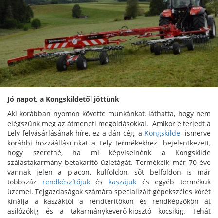
Jó napot, a Kongskildetől jöttünk
Aki korábban nyomon követte munkánkat, láthatta, hogy nem
elégszünk meg az átmeneti megoldásokkal. Amikor elterjedt a
Lely felvásárlásának híre, ez a dán cég, a
Kongskilde
-ismerve
korábbi hozzáállásunkat a Lely termékekhez- bejelentkezett,
hogy szeretné, ha mi képviselnénk a Kongskilde
szálastakarmány betakarító üzletágát. Termékeik már 70 éve
vannak jelen a piacon, külföldön, sőt belföldön is már
többszáz
rendkészítőjük
és
kaszájuk
és egyéb termékük
üzemel. Tejgazdaságok számára specializált gépekszéles körét
kínálja a kaszáktól a rendterítőkön és rendképzőkön át
asilózókig és a takarmánykeverő-kiosztó kocsikig. Tehát